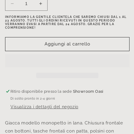
Diminuisci
Aumenta
quantità
quantità
INFORMIAMO LA GENTILE CLIENTELA CHE SAREMO CHIUSI DAL 1 AL
per
per
23 AGOSTO. TUTTI GLI ORDINI RICEVUTI IN QUESTO PERIODO
Blazer
Blazer
VERRANNO EVASI A PARTIRE DAL 24 AGOSTO. GRAZIE PER LA
COMPRENSIONE!
regular
regular
in
in
lana
lana
Aggiungi al carrello
grigia
grigia
con
con
spacco
spacco
su
su
manica
manica
fantasia
fantasia
a
a
Ritiro disponibile presso la sede
Showroom Oasi
quadri
quadri
Di solito pronto in 2-4 giorni
Visualizza i dettagli del negozio
Giacca modello monopetto in lana. Chiusura frontale
con bottoni, tasche frontali con patta,
polsini con