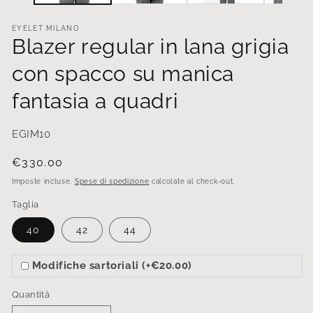
EYELET MILANO
Blazer regular in lana grigia
con spacco su manica
fantasia a quadri
EGIM10
Prezzo
€330.00
di
Imposte incluse.
Spese di spedizione
calcolate al check-out.
listino
Taglia
40
42
44
Modifiche sartoriali (+€20.00)
Quantità