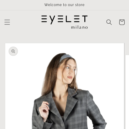
Vai
Welcome to our store
direttamente
ai contenuti
Carrell
Passa alle
informazioni
sul prodotto