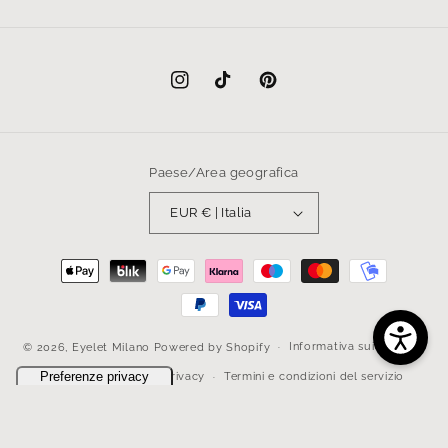
Instagram
TikTok
Pinterest
Paese/Area geografica
EUR € | Italia
Metodi
di
pagamento
Informativa sui rimborsi
© 2026,
Eyelet Milano
Powered by Shopify
Informativa sulla privacy
Termini e condizioni del servizio
Informativa sulle spedizioni
Recapiti
Informativa legale